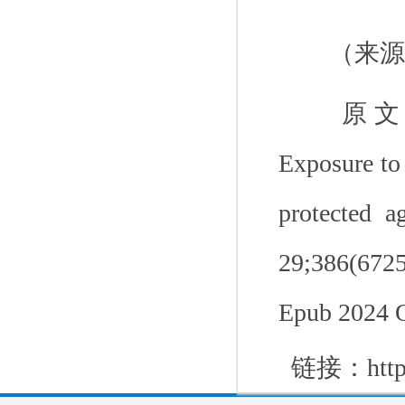
（来源
原
Exposure to 
protected a
29;386(6725
Epub 2024 
链接：
htt