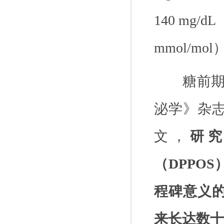
140 mg/dL
mmol/mol
糖前
泌学》杂
文，
研
（
DPPOS
程碑意义
来长达数十