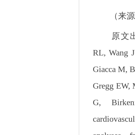
（来源
原文
RL, Wang J,
Giacca M, Bo
Gregg EW, M
G, Birken
cardiovasc