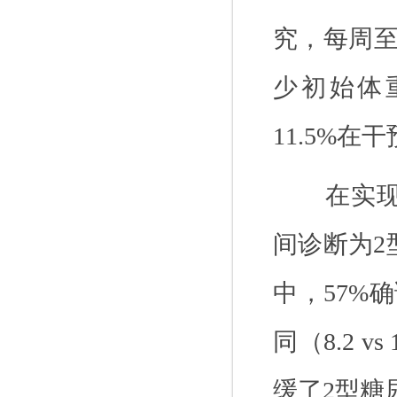
究，每周
少初始体
11.5%
在干
在实
间诊断为
2
中，
57%
确
同（
8.2 vs 
缓了
2
型糖