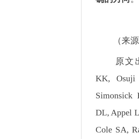
（来源
原文
KK, Osuji
Simonsick
DL, Appel L
Cole SA, R