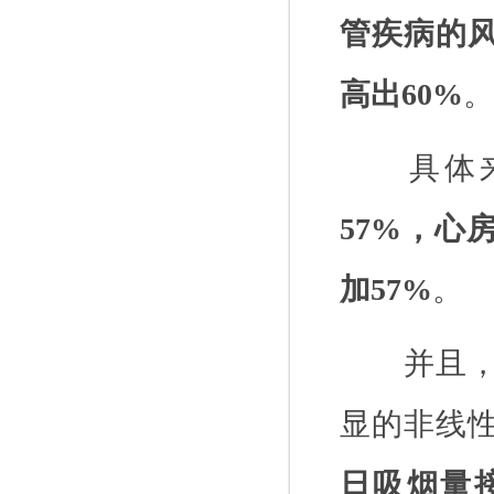
管疾病的
高出
60%
。
具体
57%
，心
加
57%
。
并且
显的非线
日吸烟量