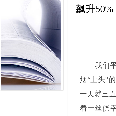
飙升50
我们
烟“上头”
一天就三五
着一丝侥