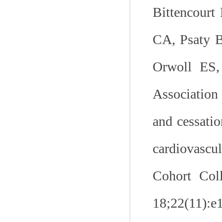
Bittencour
CA, Psaty 
Orwoll ES,
Association 
and cessatio
cardiovasc
Cohort Col
18;22