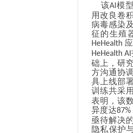
该
模
AI
用改良卷
病毒感染
征的生殖
HeHealth
HeHealth AI
础上，研
方沟通协
具上线部
训练共采
表明，该
异度达
87%
亟待解决
隐私保护