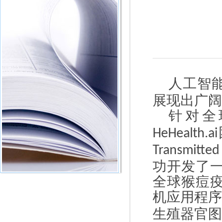
人工智
展现出广阔
针对全
HeHealth.ai
Transmitted
功开发了
全球猴痘
机应用程
生殖器官图