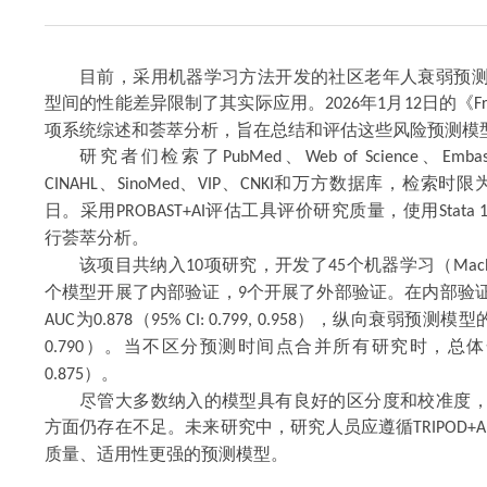
目前，采用机器学习方法开发的社区老年人衰弱预
型间的性能差异限制了其实际应用。
年
月
日的《
2026
1
12
F
项系统综述和荟萃分析，旨在总结和评估这些风险预测模
研究者们检索了
、
、
PubMed
Web of Science
Emba
、
、
、
和万方数据库，检索时限
CINAHL
SinoMed
VIP
CNKI
日。采用
评估工具评价研究质量，使用
PROBAST+AI
Stata 
行荟萃分析。
该项目共纳入
项研究，开发了
个机器学习（
10
45
Mach
个模型开展了内部验证，
个开展了外部验证。在内部验
9
为
（
），纵向衰弱预测模型
AUC
0.878
95% CI: 0.799, 0.958
）。当不区分预测时间点合并所有研究时，总体
0.790
）。
0.875
尽管大多数纳入的模型具有良好的区分度和校准度
方面仍存在不足。未来研究中，研究人员应遵循
TRIPOD+A
质量、适用性更强的预测模型。