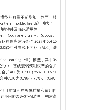
测模型的数量不断增加。然而，模
》刊载了一
rontiers in public health
型的性能及临床适用性。
、
、
、
se
Cochrane Library
Scopus
为各数据库建库起至
年
月
2025
6
10
软件对曲线下面积（
）进
18.0
AUC
）模型，其中
ine Learning, ML
36
证集中，基线衰弱预测模型的合并
的合并
为
（
AUC
0.730
95% CI: 0.670,
合并
为
（
AUC
0.786
95% CI: 0.697,
，但目前研究在整体质量和适用性
声明和
清单，构建高
I
PROBAST+AI