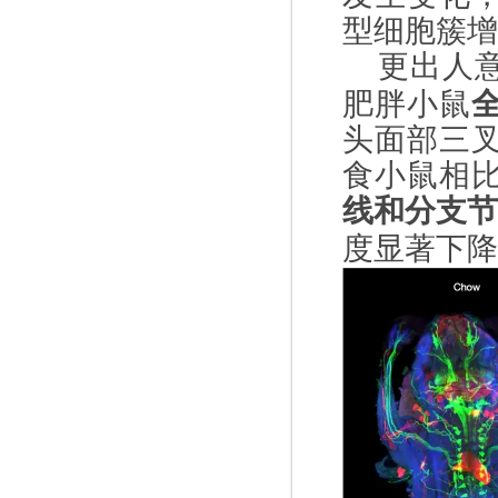
型细胞簇增
更出人
肥胖小鼠
头面部三
食小鼠相
线和分支
度显著下降