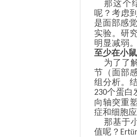
那这个
呢？考虑
是面部感
实验。研
明显减弱
至少在小鼠
为了了
节（面部
组分析。
个蛋白
230
向轴突重
症和细胞应
那基于
值呢？
ü
Ert