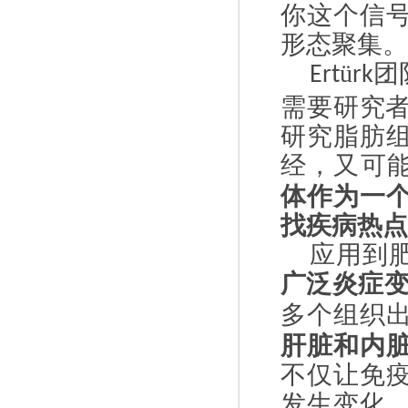
你这个信
形态聚集。
ü
团
Ert
rk
需要研究
研究脂肪
经，又可
体作为一
找疾病热点
应用到
广泛炎症
多个组织
肝脏和内
不仅让免
发生变化