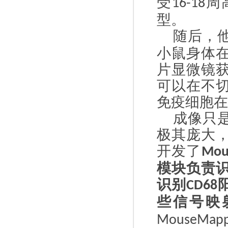
受
周
16-18
型。
随后，
小鼠身体
片显微镜
可以在不
免疫细胞在
成像只
极其庞大
开发了
Mou
模块负责
识别
CD68
些信号映
MouseMapp